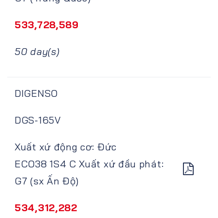
533,728,589
50 day(s)
DIGENSO
DGS-165V
Xuất xứ động cơ: Đức
ECO38 1S4 C Xuất xứ đầu phát:
G7 (sx Ấn Độ)
534,312,282