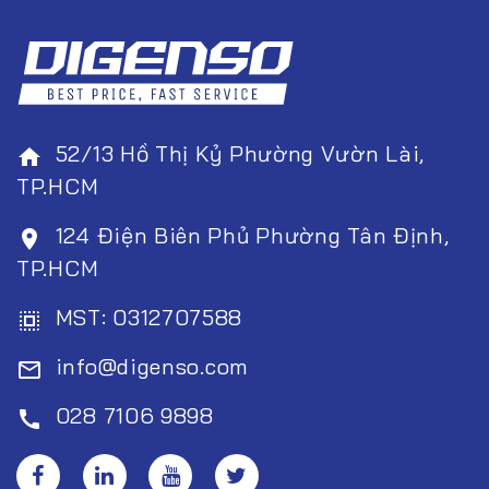
52/13 Hồ Thị Kỷ Phường Vườn Lài,
home
TP.HCM
124 Điện Biên Phủ Phường Tân Định,
room
TP.HCM
MST: 0312707588
select_all
info@digenso.com
mail_outline
028 7106 9898
call