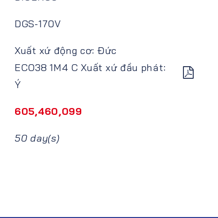
DGS-170V
Xuất xứ động cơ: Đức
ECO38 1M4 C Xuất xứ đầu phát:
Ý
605,460,099
50 day(s)