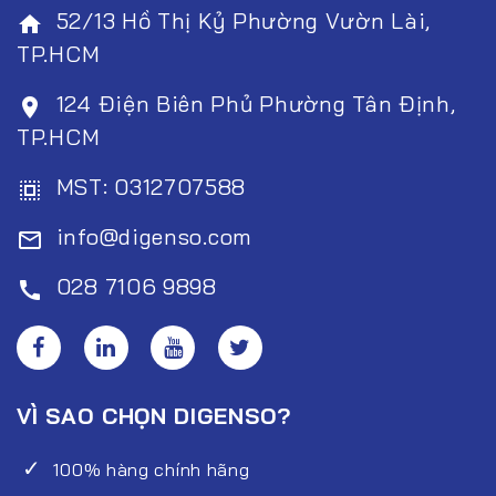
52/13 Hồ Thị Kỷ Phường Vườn Lài,
home
TP.HCM
124 Điện Biên Phủ Phường Tân Định,
room
TP.HCM
MST: 0312707588
select_all
info@digenso.com
mail_outline
028 7106 9898
call
VÌ SAO CHỌN DIGENSO?
100% hàng chính hãng