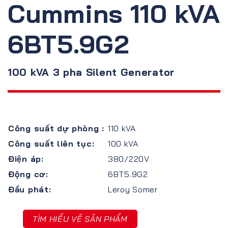
Cummins 110 kVA
6BT5.9G2
100 kVA 3 pha Silent Generator
Công suất dự phòng :
110 kVA
Công suất liên tục:
100 kVA
Điện áp:
380/220V
Động cơ:
6BT5.9G2
Đầu phát:
Leroy Somer
TÌM HIỂU VỀ SẢN PHẨM