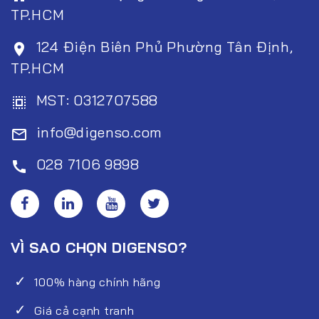
TP.HCM
124 Điện Biên Phủ Phường Tân Định,
room
TP.HCM
MST: 0312707588
select_all
info@digenso.com
mail_outline
028 7106 9898
call
VÌ SAO CHỌN DIGENSO?
100% hàng chính hãng
Giá cả cạnh tranh