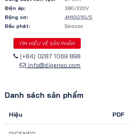
Điện áp:
380/220V
Động cơ:
4M10G110/5
Đầu phát:
Sinocox
TÌM HIỂU VỀ SẢN PHẨM
(+84) 0287 1069 898
info@digenso.com
Danh sách sản phẩm
Hiệu
PDF
DIGENSO