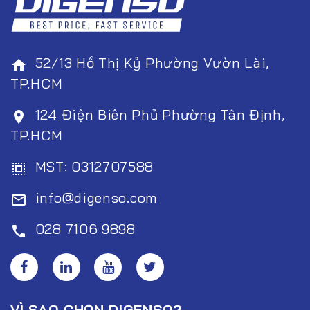
52/13 Hồ Thị Kỷ Phường Vườn Lài,
home
TP.HCM
124 Điện Biên Phủ Phường Tân Định,
room
TP.HCM
MST: 0312707588
select_all
info@digenso.com
mail_outline
028 7106 9898
call
VÌ SAO CHỌN DIGENSO?