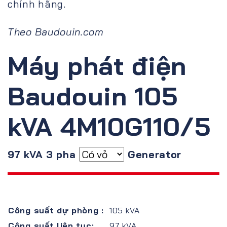
chính hãng.
Theo Baudouin.com
Máy phát điện
Baudouin 105
kVA 4M10G110/5
97 kVA 3 pha
Generator
Công suất dự phòng :
105 kVA
Công suất liên tục:
97 kVA