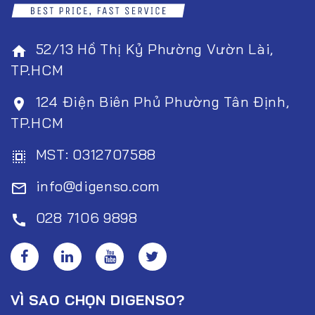
52/13 Hồ Thị Kỷ Phường Vườn Lài,
home
TP.HCM
124 Điện Biên Phủ Phường Tân Định,
room
TP.HCM
MST: 0312707588
select_all
info@digenso.com
mail_outline
028 7106 9898
call
VÌ SAO CHỌN DIGENSO?