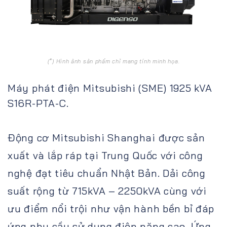
(*) Hình ảnh sản phẩm chỉ mang tính minh họa.
Máy phát điện Mitsubishi (SME) 1925 kVA
S16R-PTA-C.
Động cơ Mitsubishi Shanghai được sản
xuất và lắp ráp tại Trung Quốc với công
nghệ đạt tiêu chuẩn Nhật Bản. Dải công
suất rộng từ 715kVA – 2250kVA cùng với
ưu điểm nổi trội như vận hành bền bỉ đáp
ứng nhu cầu sử dụng điện năng cao. Ứng