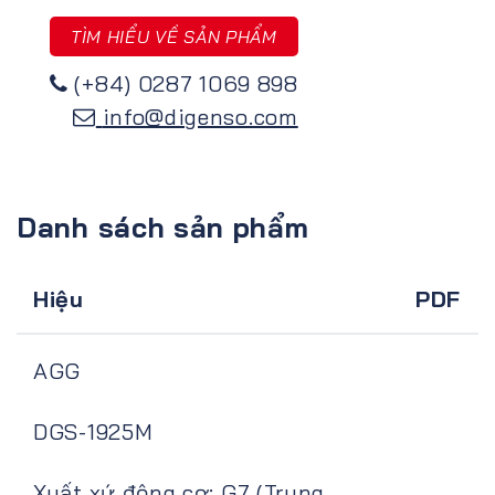
TÌM HIỂU VỀ SẢN PHẨM
(+84) 0287 1069 898
info@digenso.com
Danh sách sản phẩm
Hiệu
PDF
AGG
DGS-1925M
Xuất xứ động cơ: G7 (Trung