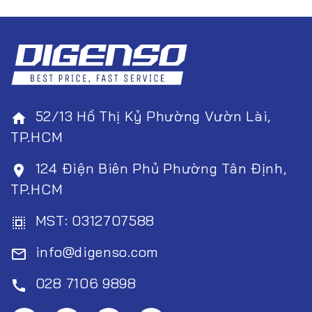
52/13 Hồ Thị Kỷ Phường Vườn Lài,
home
TP.HCM
124 Điện Biên Phủ Phường Tân Định,
room
TP.HCM
MST: 0312707588
select_all
info@digenso.com
mail_outline
028 7106 9898
call