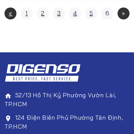
«
1
2
3
4
5
6
»
52/13 Hồ Thị Kỷ Phường Vườn Lài,
home
TP.HCM
124 Điện Biên Phủ Phường Tân Định,
room
TP.HCM