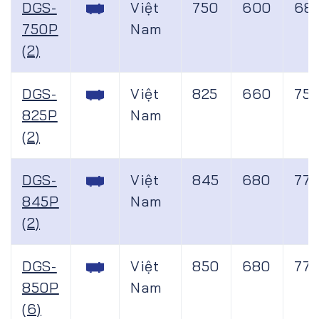
DGS-
Việt
750
600
68
750P
Nam
(2)
DGS-
Việt
825
660
75
825P
Nam
(2)
DGS-
Việt
845
680
77
845P
Nam
(2)
DGS-
Việt
850
680
77
850P
Nam
(6)