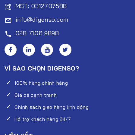
MST: 0312707588
select_all
info@digenso.com
mail_outline
028 7106 9898
call
VÌ SAO CHỌN DIGENSO?
100% hàng chính hãng
Giá cả cạnh tranh
Chính sách giao hàng linh động
Hỗ trợ khách hàng 24/7