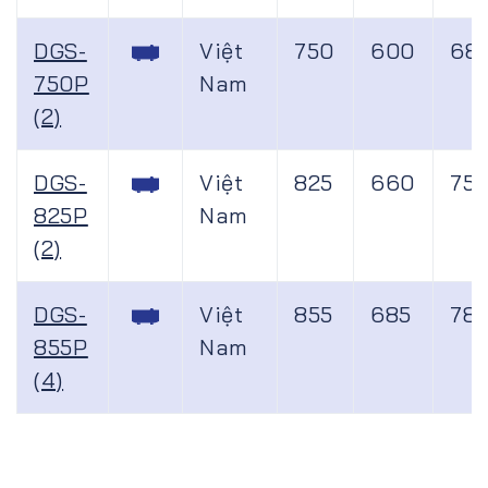
DGS-
Việt
750
600
68
750P
Nam
(2)
DGS-
Việt
825
660
75
825P
Nam
(2)
DGS-
Việt
855
685
78
855P
Nam
(4)