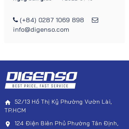
(+84) 0287 1069 898
info@digenso.com
52/13 Hồ Thị Kỷ Phường Vườn Lài,
home
TP.HCM
124 Điện Biên Phủ Phường Tân Định,
room