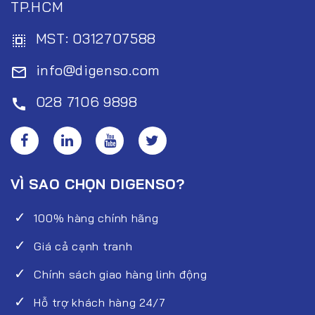
TP.HCM
MST: 0312707588
select_all
info@digenso.com
mail_outline
028 7106 9898
call
VÌ SAO CHỌN DIGENSO?
100% hàng chính hãng
Giá cả cạnh tranh
Chính sách giao hàng linh động
Hỗ trợ khách hàng 24/7