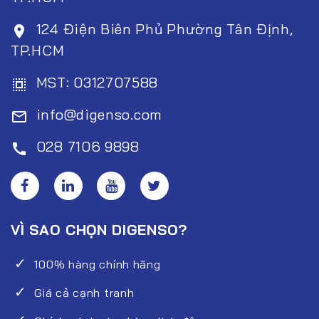
124 Điện Biên Phủ Phường Tân Định,
room
TP.HCM
MST: 0312707588
select_all
info@digenso.com
mail_outline
028 7106 9898
call
VÌ SAO CHỌN DIGENSO?
100% hàng chính hãng
Giá cả cạnh tranh