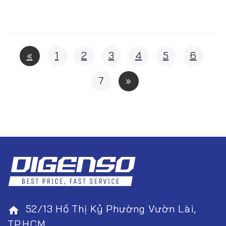
«
1
2
3
4
5
6
7
»
52/13 Hồ Thị Kỷ Phường Vườn Lài,
home
TP.HCM