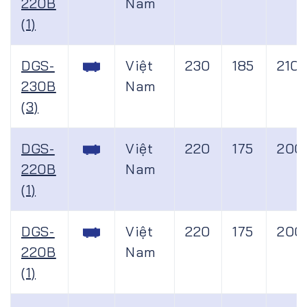
220B
Nam
(1)
DGS-
Việt
230
185
210
230B
Nam
(3)
DGS-
Việt
220
175
200
220B
Nam
(1)
DGS-
Việt
220
175
200
220B
Nam
(1)