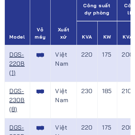
Công suất
Côn
dự phòng
li
Vỏ
Xuất
Model
máy
xứ
KVA
KW
KVA
DGS-
Việt
220
175
200
220B
Nam
(1)
DGS-
Việt
230
185
210
230B
Nam
(8)
DGS-
Việt
220
175
200