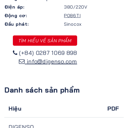
Điện áp:
380/220V
Động cơ:
P086TI
Đầu phát:
Sinocox
TÌM HIỂU VỀ SẢN PHẨM
(+84) 0287 1069 898
info@digenso.com
Danh sách sản phẩm
Hiệu
PDF
DIGENSO