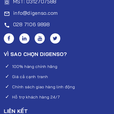
MST: 0312707588
select_all
info@digenso.com
mail_outline
028 7106 9898
call
VÌ SAO CHỌN DIGENSO?
100% hàng chính hãng
Giá cả cạnh tranh
Chính sách giao hàng linh động
Hỗ trợ khách hàng 24/7
LIÊN KẾT