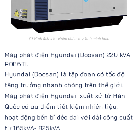
(*) Hình ảnh sản phẩm chỉ mang tính minh họa.
Máy phát điện Hyundai (Doosan) 220 kVA
P086TI.
Hyundai (Doosan) là tập đoàn có tốc độ
tăng trưởng nhanh chóng trên thế giới.
Máy phát điện Hyundai xuất xứ từ Hàn
Quốc có ưu điểm tiết kiệm nhiên liệu,
hoạt động bền bỉ dẻo dai với dải công suất
từ 165kVA- 825kVA.