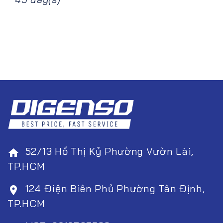
52/13 Hồ Thị Kỷ Phường Vườn Lài,
home
TP.HCM
124 Điện Biên Phủ Phường Tân Định,
room
TP.HCM