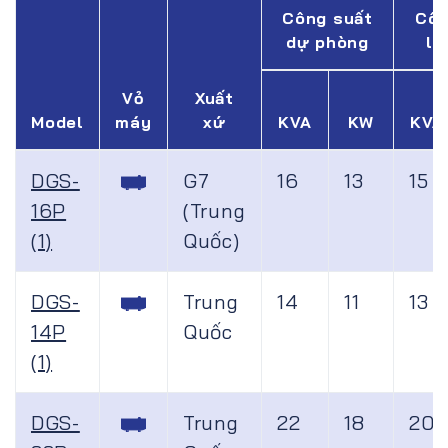
Công suất
Côn
dự phòng
li
Vỏ
Xuất
Model
máy
xứ
KVA
KW
KVA
DGS-
G7
16
13
15
16P
(Trung
(1)
Quốc)
DGS-
Trung
14
11
13
14P
Quốc
(1)
DGS-
Trung
22
18
20