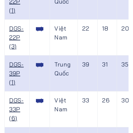
22P
Quốc
(1)
DGS-
Việt
22
18
20
22P
Nam
(3)
DGS-
Trung
39
31
35
39P
Quốc
(1)
DGS-
Việt
33
26
30
33P
Nam
(6)