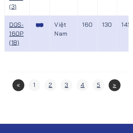
(3)
DGS-
Việt
160
130
145
160P
Nam
(18)
«
1
2
3
4
5
»