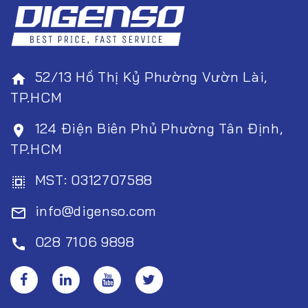
52/13 Hồ Thị Kỷ Phường Vườn Lài,
home
TP.HCM
124 Điện Biên Phủ Phường Tân Định,
room
TP.HCM
MST: 0312707588
select_all
info@digenso.com
mail_outline
028 7106 9898
call