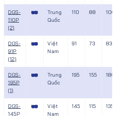
DGS-
Trung
110
88
100
110P
Quốc
(2)
DGS-
Việt
91
73
83
91P
Nam
(12)
DGS-
Trung
195
155
180
195P
Quốc
(1)
DGS-
Việt
145
115
135
145P
Nam