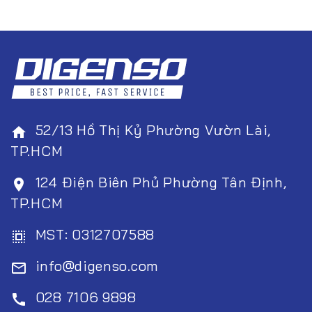
52/13 Hồ Thị Kỷ Phường Vườn Lài,
home
TP.HCM
124 Điện Biên Phủ Phường Tân Định,
room
TP.HCM
MST: 0312707588
select_all
info@digenso.com
mail_outline
028 7106 9898
call