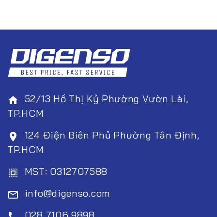
52/13 Hồ Thị Kỷ Phường Vườn Lài,
home
TP.HCM
124 Điện Biên Phủ Phường Tân Định,
room
TP.HCM
MST: 0312707588
select_all
info@digenso.com
mail_outline
028 7106 9898
call