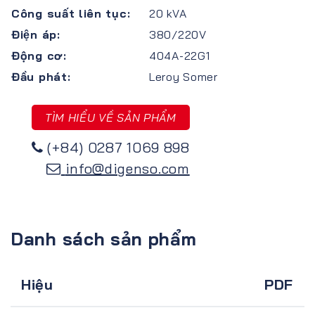
Công suất liên tục:
20 kVA
Điện áp:
380/220V
Động cơ:
404A-22G1
Đầu phát:
Leroy Somer
TÌM HIỂU VỀ SẢN PHẨM
(+84) 0287 1069 898
info@digenso.com
Danh sách sản phẩm
Hiệu
PDF