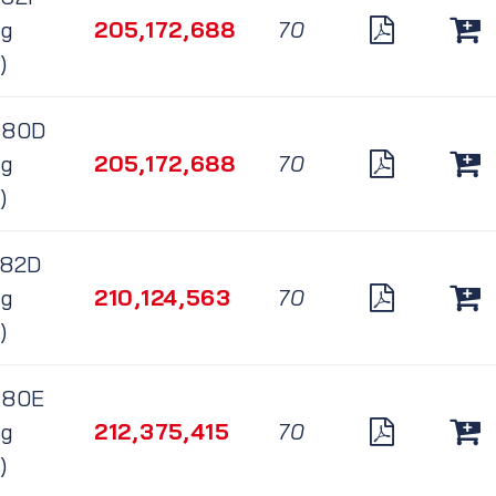
ng
205,172,688
70
)
180D
ng
205,172,688
70
)
182D
ng
210,124,563
70
)
180E
ng
212,375,415
70
)