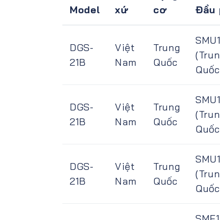
Model
xứ
cơ
Đầu 
SMU
DGS-
Việt
Trung
(Tru
21B
Nam
Quốc
Quốc
SMU
DGS-
Việt
Trung
(Tru
21B
Nam
Quốc
Quốc
SMU
DGS-
Việt
Trung
(Tru
21B
Nam
Quốc
Quốc
SMF