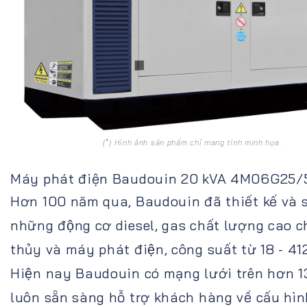
(*) Hình ảnh sản phẩm chỉ mang tính minh họa.
Máy phát điện Baudouin 20 kVA 4M06G25/5
Hơn 100 năm qua, Baudouin đã thiết kế và s
những động cơ diesel, gas chất lượng cao c
thủy và máy phát điện, công suất từ 18 - 4
Hiện nay Baudouin có mạng lưới trên hơn 1
luôn sẵn sàng hỗ trợ khách hàng về cấu hì