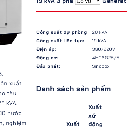
19 kVA 3 pha
Generat
Công suất dự phòng :
20 kVA
Công suất liên tục:
19 kVA
Điện áp:
380/220V
Động cơ:
4M06G25/5
Đầu phát:
Sinocox
.
ản xuất
Danh sách sản phẩm
ho tàu
125 kVA.
Xuất
30 nước
xứ
nh, nghiệm
Xuất
động