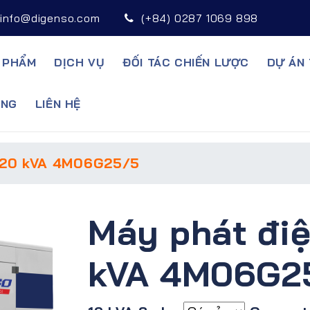
info@digenso.com
(+84) 0287 1069 898
 PHẨM
DỊCH VỤ
ĐỐI TÁC CHIẾN LƯỢC
DỰ ÁN 
̣NG
LIÊN HỆ
 20 kVA 4M06G25/5
Máy phát đi
kVA 4M06G2