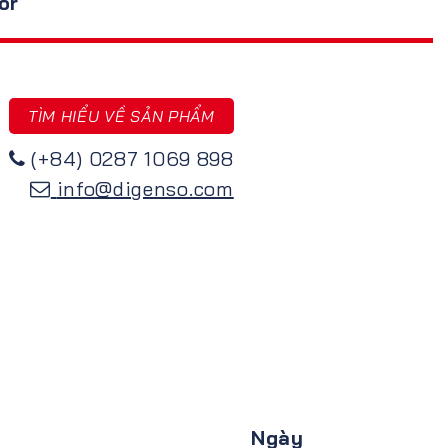
or
TÌM HIỂU VỀ SẢN PHẨM
(+84) 0287 1069 898
info@digenso.com
Ngày