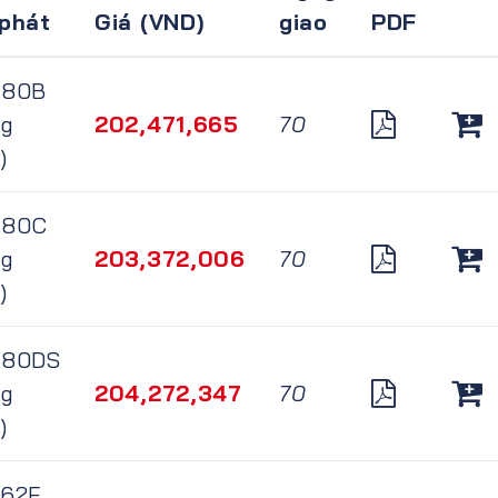
phát
Giá (VND)
giao
PDF
180B
ng
202,471,665
70
)
180C
ng
203,372,006
70
)
180DS
ng
204,272,347
70
)
162F