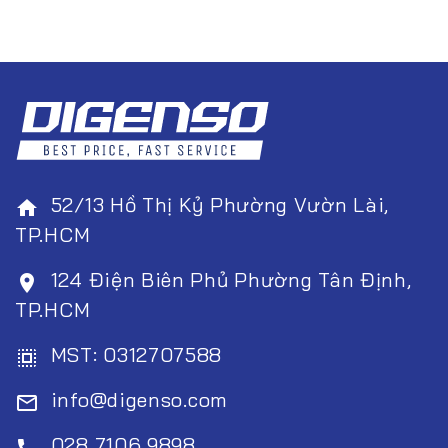
52/13 Hồ Thị Kỷ Phường Vườn Lài,
home
TP.HCM
124 Điện Biên Phủ Phường Tân Định,
room
TP.HCM
MST: 0312707588
select_all
info@digenso.com
mail_outline
028 7106 9898