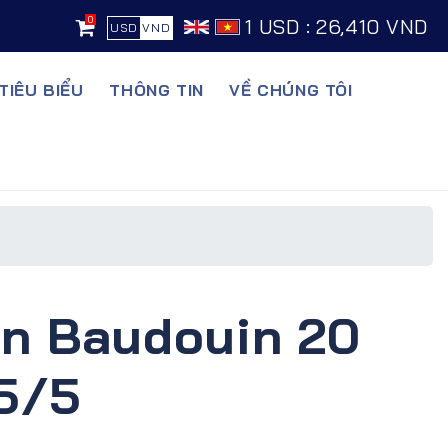
0
1 USD : 26,410 VND
USD
VND
TIÊU BIỂU
THÔNG TIN
VỀ CHÚNG TÔI
ện Baudouin 20
5/5