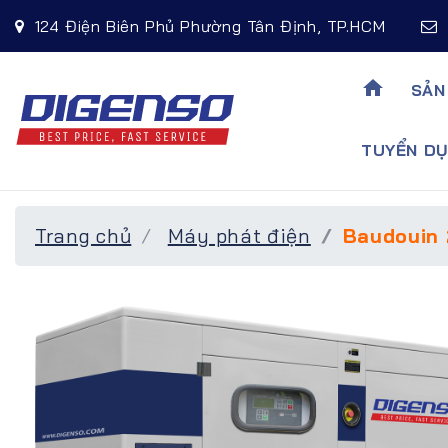
124 Điện Biên Phủ Phường Tân Định, TP.HCM
home
SẢN
TUYỂN DU
Trang chủ
Máy phát điện
Baudouin