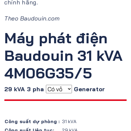
chính hãng.
Theo Baudouin.com
Máy phát điện
Baudouin 31 kVA
4M06G35/5
29 kVA 3 pha
Generator
Công suất dự phòng :
31 kVA
Công suất liên tục:
29 kVA