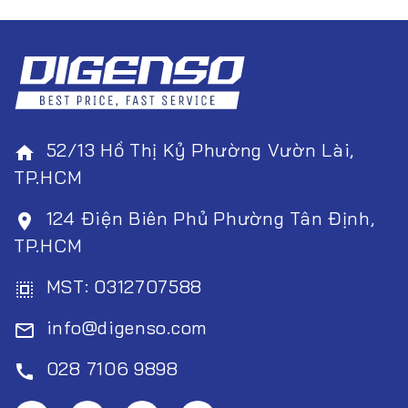
52/13 Hồ Thị Kỷ Phường Vườn Lài,
home
TP.HCM
124 Điện Biên Phủ Phường Tân Định,
room
TP.HCM
MST: 0312707588
select_all
info@digenso.com
mail_outline
028 7106 9898
call