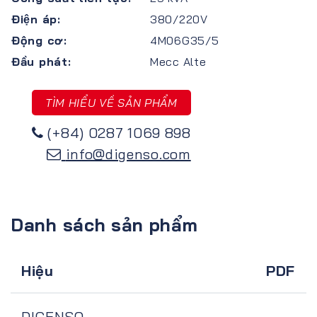
Điện áp:
380/220V
Động cơ:
4M06G35/5
Đầu phát:
Mecc Alte
TÌM HIỂU VỀ SẢN PHẨM
(+84) 0287 1069 898
info@digenso.com
Danh sách sản phẩm
Hiệu
PDF
DIGENSO