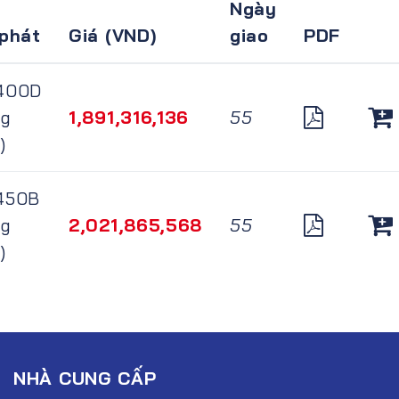
Ngày
phát
Giá (VND)
giao
PDF
400D
ng
1,891,316,136
55
)
450B
ng
2,021,865,568
55
)
NHÀ CUNG CẤP