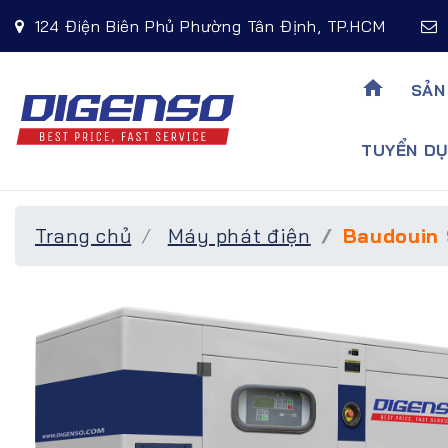
124 Điện Biên Phủ Phường Tân Định, TP.HCM
home
SẢN
TUYỂN DU
Trang chủ
Máy phát điện
Baudouin