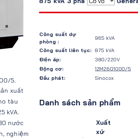
875 kVA 3 pha
Genera
Công suất dự
965 kVA
phòng :
Công suất liên tục:
875 kVA
Điện áp:
380/220V
Động cơ:
12M26G1000/5
Đầu phát:
Sinocox
00/5.
ản xuất
ho tàu
Danh sách sản phẩm
125 kVA.
Xuất
30 nước
xứ
nh, nghiệm