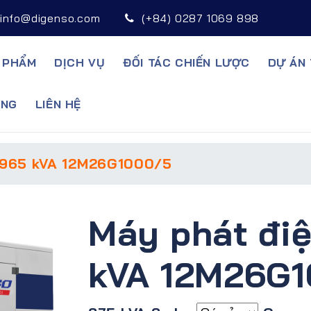
info@digenso.com
(+84) 0287 1069 898
 PHẨM
DỊCH VỤ
ĐỐI TÁC CHIẾN LƯỢC
DỰ ÁN 
̣NG
LIÊN HỆ
 965 kVA 12M26G1000/5
Máy phát đi
kVA 12M26G