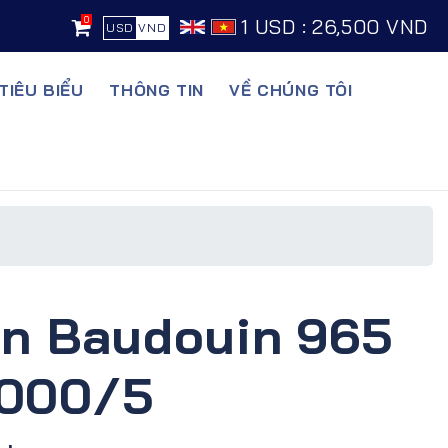
0
1 USD : 26,500 VND
USD
VND
TIÊU BIỂU
THÔNG TIN
VỀ CHÚNG TÔI
ện Baudouin 965
1000/5