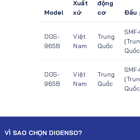
Xuất
động
Model
xứ
cơ
Đầu 
SMF
DGS-
Việt
Trung
(Tru
965B
Nam
Quốc
Quốc
SMF
DGS-
Việt
Trung
(Tru
965B
Nam
Quốc
Quốc
VÌ SAO CHỌN DIGENSO?