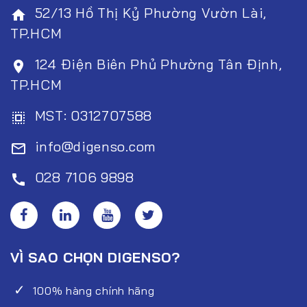
52/13 Hồ Thị Kỷ Phường Vườn Lài,
home
TP.HCM
124 Điện Biên Phủ Phường Tân Định,
room
TP.HCM
MST: 0312707588
select_all
info@digenso.com
mail_outline
028 7106 9898
call
VÌ SAO CHỌN DIGENSO?
100% hàng chính hãng