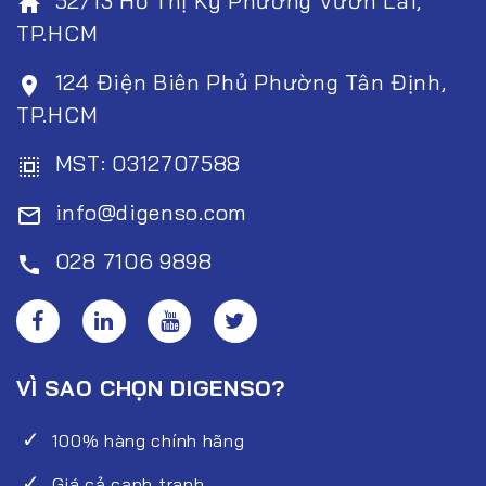
52/13 Hồ Thị Kỷ Phường Vườn Lài,
home
TP.HCM
124 Điện Biên Phủ Phường Tân Định,
room
TP.HCM
MST: 0312707588
select_all
info@digenso.com
mail_outline
028 7106 9898
call
VÌ SAO CHỌN DIGENSO?
100% hàng chính hãng
Giá cả cạnh tranh