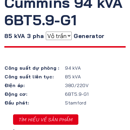
Cummins 94 kVA
6BT5.9-G1
85 kVA 3 pha
Generator
Công suất dự phòng :
94 kVA
Công suất liên tục:
85 kVA
Điện áp:
380/220V
Động cơ:
6BT5.9-G1
Đầu phát:
Stamford
TÌM HIỂU VỀ SẢN PHẨM