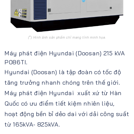
(*) Hình ảnh sản phẩm chỉ mang tính minh họa.
Máy phát điện Hyundai (Doosan) 215 kVA
P086TI.
Hyundai (Doosan) là tập đoàn có tốc độ
tăng trưởng nhanh chóng trên thế giới.
Máy phát điện Hyundai xuất xứ từ Hàn
Quốc có ưu điểm tiết kiệm nhiên liệu,
hoạt động bền bỉ dẻo dai với dải công suất
từ 165kVA- 825kVA.