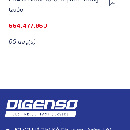
Quốc
554,477,950
60 day(s)
52/13 Hồ Thị Kỷ Phường Vườn Lài,