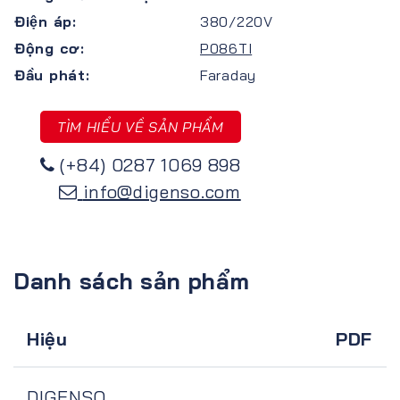
Điện áp:
380/220V
Động cơ:
P086TI
Đầu phát:
Faraday
TÌM HIỂU VỀ SẢN PHẨM
(+84) 0287 1069 898
info@digenso.com
Danh sách sản phẩm
Hiệu
PDF
DIGENSO