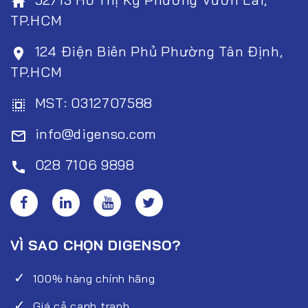
home
TP.HCM
124 Điện Biên Phủ Phường Tân Định,
room
TP.HCM
MST: 0312707588
select_all
info@digenso.com
mail_outline
028 7106 9898
call
VÌ SAO CHỌN DIGENSO?
100% hàng chính hãng
Giá cả cạnh tranh