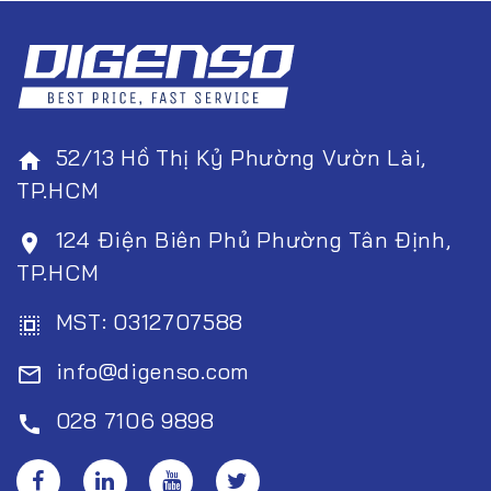
52/13 Hồ Thị Kỷ Phường Vườn Lài,
home
TP.HCM
124 Điện Biên Phủ Phường Tân Định,
room
TP.HCM
MST: 0312707588
select_all
info@digenso.com
mail_outline
028 7106 9898
call