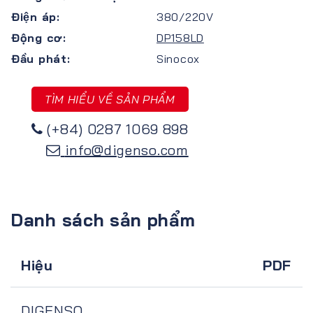
Điện áp:
380/220V
Động cơ:
DP158LD
Đầu phát:
Sinocox
TÌM HIỂU VỀ SẢN PHẨM
(+84) 0287 1069 898
info@digenso.com
Danh sách sản phẩm
Hiệu
PDF
DIGENSO