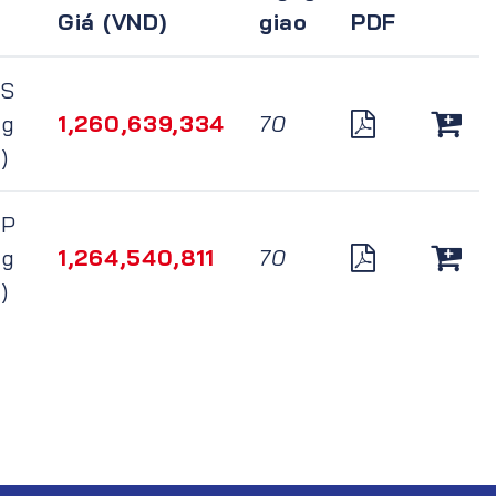
Giá (VND)
giao
PDF
LS
ng
1,260,639,334
70
)
LP
ng
1,264,540,811
70
)