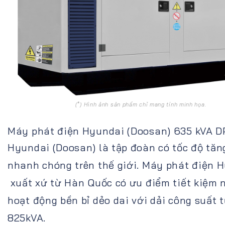
(*) Hình ảnh sản phẩm chỉ mang tính minh họa.
Máy phát điện Hyundai (Doosan) 635 kVA D
Hyundai (Doosan) là tập đoàn có tốc độ tăn
nhanh chóng trên thế giới. Máy phát điện 
xuất xứ từ Hàn Quốc có ưu điểm tiết kiệm n
hoạt động bền bỉ dẻo dai với dải công suất 
825kVA.