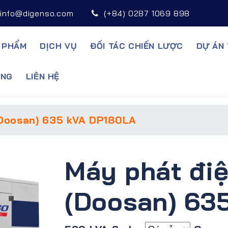
info@digenso.com
(+84) 0287 1069 898
 PHẨM
DỊCH VỤ
ĐỐI TÁC CHIẾN LƯỢC
DỰ ÁN 
̣NG
LIÊN HỆ
Doosan) 635 kVA DP180LA
Máy phát đi
(Doosan) 63