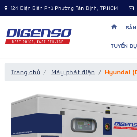
124 Điện Biên Phủ Phường Tân Định, TP.HCM
home
SẢN
TUYỂN DU
Trang chủ
Máy phát điện
Hyundai (