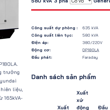
580 kVA 3 pha
Gener
Công suất dự phòng :
635 kVA
Công suất liên tục:
580 kVA
Điện áp:
380/220V
Động cơ:
DP180LA
Đầu phát:
Faraday
P180LA.
g trưởng
Danh sách sản phẩm
Hyundai
hiên liệu,
Xuất
từ 165kVA-
xứ
Xuất
động
Đầu