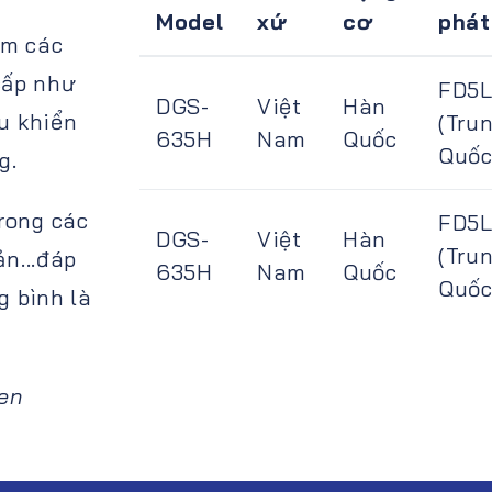
Model
xứ
cơ
phát
ồm các
 cấp như
FD5
DGS-
Việt
Hàn
u khiển
(Tru
635H
Nam
Quốc
Quốc
ng.
rong các
FD5
DGS-
Việt
Hàn
(Tru
n...đáp
635H
Nam
Quốc
Quốc
g bình là
en