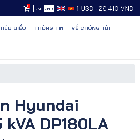
0
1 USD : 26,410 VND
USD
VND
TIÊU BIỂU
THÔNG TIN
VỀ CHÚNG TÔI
ện Hyundai
5 kVA DP180LA