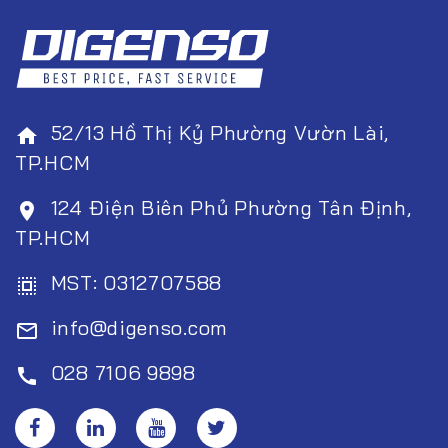
52/13 Hồ Thị Kỷ Phường Vườn Lài,
home
TP.HCM
124 Điện Biên Phủ Phường Tân Định,
room
TP.HCM
MST: 0312707588
select_all
info@digenso.com
mail_outline
028 7106 9898
call