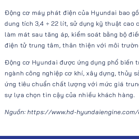
Động cơ máy phát điện của Hyundai bao g
dung tích 3,4 ÷ 22 lít, sử dụng kỹ thuật cao
làm mát sau tăng áp, kiểm soát bằng bộ điề
điện tử trung tâm, thân thiện với môi trườ
Động cơ Hyundai được ứng dụng phổ biến t
ngành công nghiệp cơ khí, xây dựng, thủy sả
ứng tiêu chuẩn chất lượng với mức giá trun
sự lựa chọn tin cậy của nhiều khách hàng.
Nguồn: https://www.hd-hyundaiengine.com/