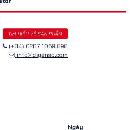
ator
TÌM HIỂU VỀ SẢN PHẨM
(+84) 0287 1069 898
info@digenso.com
Ngày