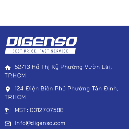
52/13 Hồ Thị Kỷ Phường Vườn Lài,
home
TP.HCM
124 Điện Biên Phủ Phường Tân Định,
room
TP.HCM
MST: 0312707588
select_all
info@digenso.com
mail_outline