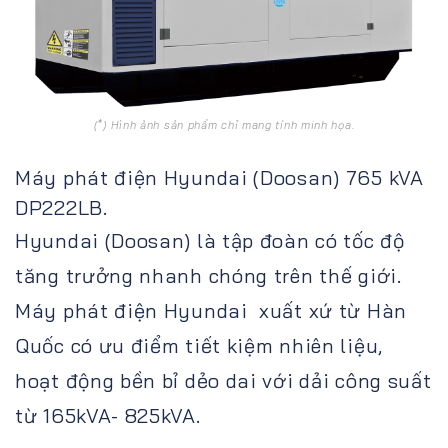
(*) Hình ảnh sản phẩm chỉ mang tính minh họa.
Máy phát điện Hyundai (Doosan) 765 kVA
DP222LB.
Hyundai (Doosan) là tập đoàn có tốc độ
tăng trưởng nhanh chóng trên thế giới.
Máy phát điện Hyundai xuất xứ từ Hàn
Quốc có ưu điểm tiết kiệm nhiên liệu,
hoạt động bền bỉ dẻo dai với dải công suất
từ 165kVA- 825kVA.