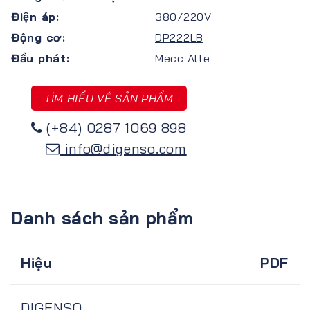
Điện áp:
380/220V
Động cơ:
DP222LB
Đầu phát:
Mecc Alte
TÌM HIỂU VỀ SẢN PHẨM
(+84) 0287 1069 898
info@digenso.com
Danh sách sản phẩm
Hiệu
PDF
DIGENSO