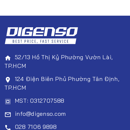
52/13 Hồ Thị Kỷ Phường Vườn Lài,
home
TP.HCM
124 Điện Biên Phủ Phường Tân Định,
room
TP.HCM
MST: 0312707588
select_all
info@digenso.com
mail_outline
028 7106 9898
call