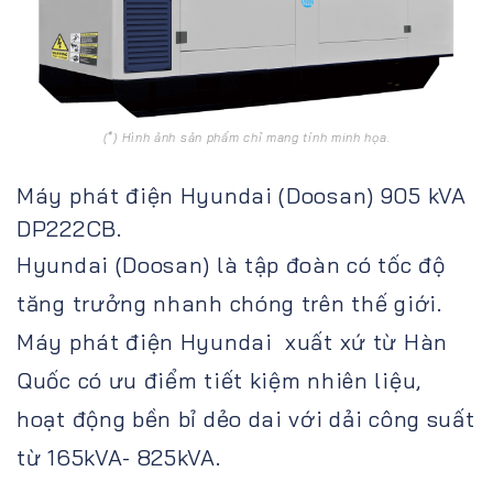
(*) Hình ảnh sản phẩm chỉ mang tính minh họa.
Máy phát điện Hyundai (Doosan) 905 kVA
DP222CB.
Hyundai (Doosan) là tập đoàn có tốc độ
tăng trưởng nhanh chóng trên thế giới.
Máy phát điện Hyundai xuất xứ từ Hàn
Quốc có ưu điểm tiết kiệm nhiên liệu,
hoạt động bền bỉ dẻo dai với dải công suất
từ 165kVA- 825kVA.