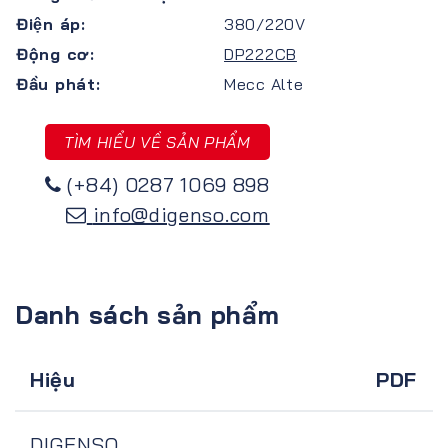
Điện áp:
380/220V
Động cơ:
DP222CB
Đầu phát:
Mecc Alte
TÌM HIỂU VỀ SẢN PHẨM
(+84) 0287 1069 898
info@digenso.com
Danh sách sản phẩm
Hiệu
PDF
DIGENSO