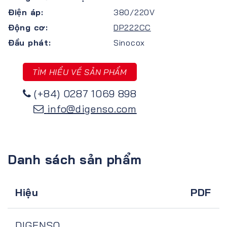
Điện áp:
380/220V
Động cơ:
DP222CC
Đầu phát:
Sinocox
TÌM HIỂU VỀ SẢN PHẨM
(+84) 0287 1069 898
info@digenso.com
Danh sách sản phẩm
Hiệu
PDF
DIGENSO