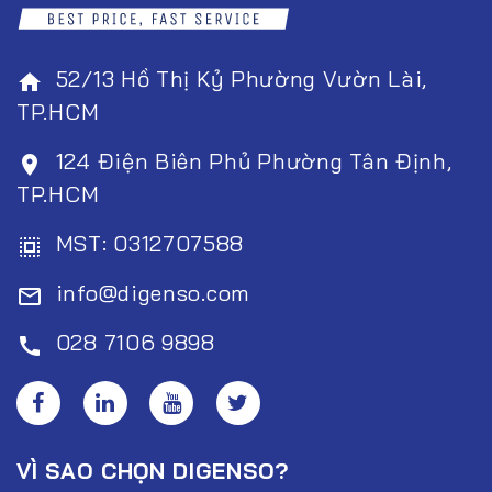
52/13 Hồ Thị Kỷ Phường Vườn Lài,
home
TP.HCM
124 Điện Biên Phủ Phường Tân Định,
room
TP.HCM
MST: 0312707588
select_all
info@digenso.com
mail_outline
028 7106 9898
call
VÌ SAO CHỌN DIGENSO?