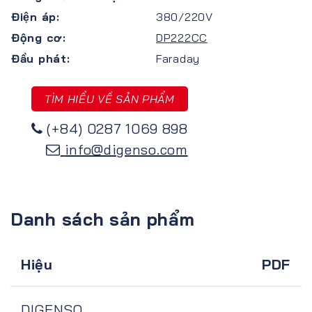
Điện áp:
380/220V
Động cơ:
DP222CC
Đầu phát:
Faraday
TÌM HIỂU VỀ SẢN PHẨM
(+84) 0287 1069 898
info@digenso.com
Danh sách sản phẩm
Hiệu
PDF
DIGENSO