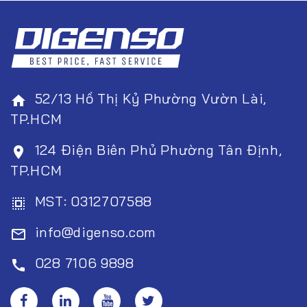
52/13 Hồ Thị Kỷ Phường Vườn Lài,
home
TP.HCM
124 Điện Biên Phủ Phường Tân Định,
room
TP.HCM
MST: 0312707588
select_all
info@digenso.com
mail_outline
028 7106 9898
call