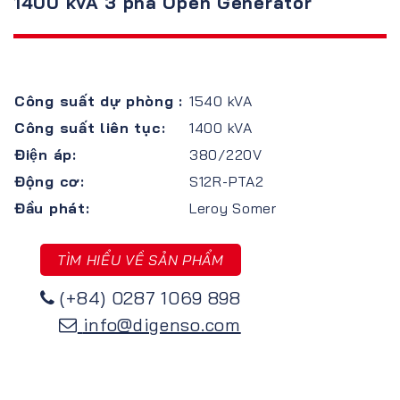
1400 kVA 3 pha Open Generator
Công suất dự phòng :
1540 kVA
Công suất liên tục:
1400 kVA
Điện áp:
380/220V
Động cơ:
S12R-PTA2
Đầu phát:
Leroy Somer
TÌM HIỂU VỀ SẢN PHẨM
(+84) 0287 1069 898
info@digenso.com