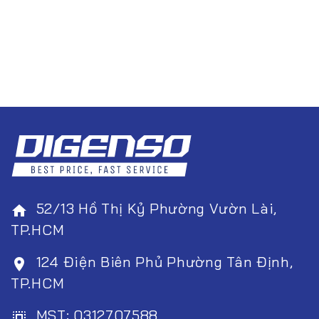
52/13 Hồ Thị Kỷ Phường Vườn Lài,
home
TP.HCM
124 Điện Biên Phủ Phường Tân Định,
room
TP.HCM
MST: 0312707588
select_all