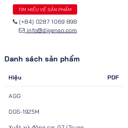
TÌM HIỂU VỀ SẢN PHẨM
(+84) 0287 1069 898
info@digenso.com
Danh sách sản phẩm
Hiệu
PDF
AGG
DGS-1925M
Xuất xứ động cơ: G7 (Trung