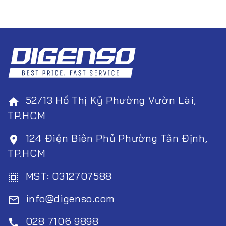
52/13 Hồ Thị Kỷ Phường Vườn Lài,
home
TP.HCM
124 Điện Biên Phủ Phường Tân Định,
room
TP.HCM
MST: 0312707588
select_all
info@digenso.com
mail_outline
028 7106 9898
call