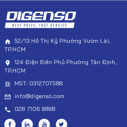
52/13 Hồ Thị Kỷ Phường Vườn Lài,
home
TP.HCM
124 Điện Biên Phủ Phường Tân Định,
room
TP.HCM
MST: 0312707588
select_all
info@digenso.com
mail_outline
028 7106 9898
call