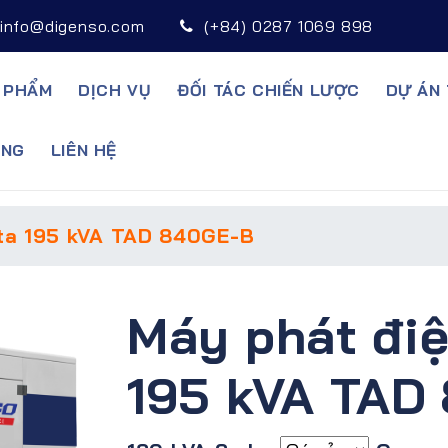
info@digenso.com
(+84) 0287 1069 898
 PHẨM
DỊCH VỤ
ĐỐI TÁC CHIẾN LƯỢC
DỰ ÁN 
̣NG
LIÊN HỆ
ta 195 kVA TAD 840GE-B
Máy phát điệ
195 kVA TAD