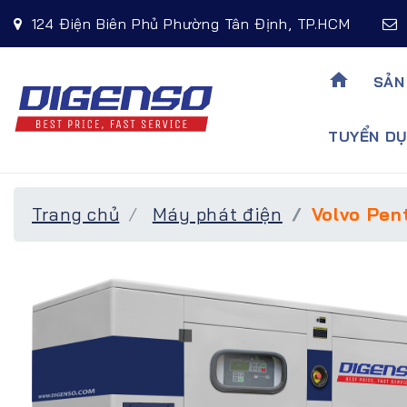
124 Điện Biên Phủ Phường Tân Định, TP.HCM
home
SẢN
TUYỂN DU
Trang chủ
Máy phát điện
Volvo Pen