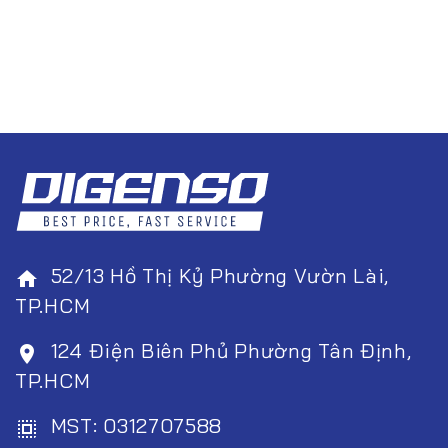
52/13 Hồ Thị Kỷ Phường Vườn Lài,
home
TP.HCM
124 Điện Biên Phủ Phường Tân Định,
room
TP.HCM
MST: 0312707588
select_all