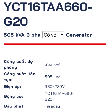
YCT16TAA660-
G20
505 kVA 3 pha
Generator
Công suất dự
555 kVA
phòng :
Công suất liên
505 kVA
tục:
Điện áp:
380/220V
YCT16TAA660-
Động cơ:
G20
Đầu phát:
Faraday