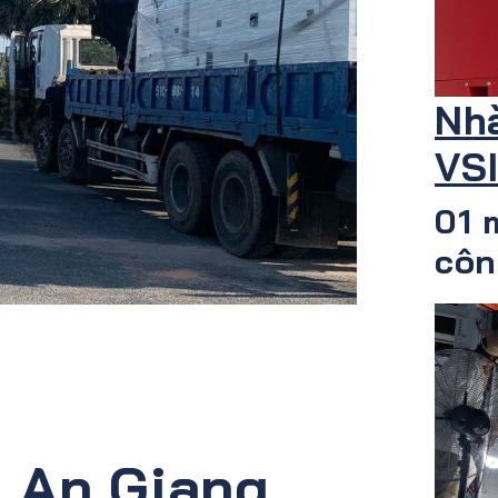
Nh
VS
01 
côn