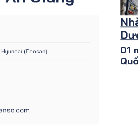
Nh
 An Giang
Dư
01 
Quố
 Hyundai (Doosan)