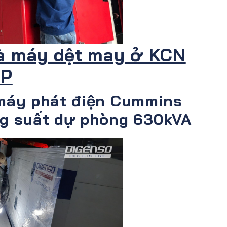
à máy dệt may ở KCN
IP
máy phát điện Cummins
g suất dự phòng 630kVA