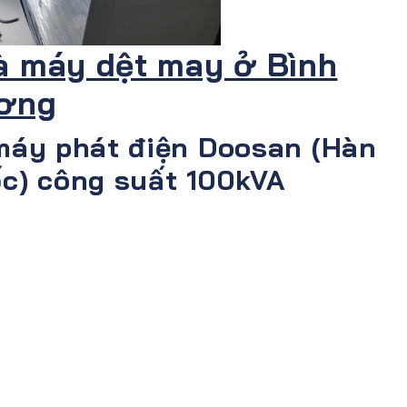
à máy dệt may ở Bình
ơng
máy phát điện Doosan (Hàn
c) công suất 100kVA