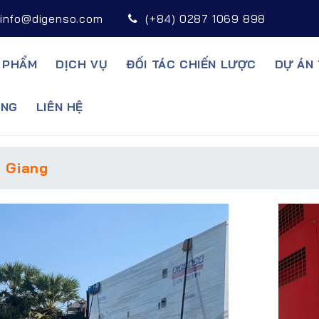
info@digenso.com
(+84) 0287 1069 898
 PHẨM
DỊCH VỤ
ĐỐI TÁC CHIẾN LƯỢC
DỰ ÁN 
̣NG
LIÊN HỆ
 Giang