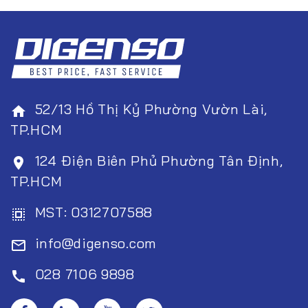
(+84) 0287 1069 898
info@dig
52/13 Hồ Thị Kỷ Phường Vườn Lài,
home
TP.HCM
124 Điện Biên Phủ Phường Tân Định,
room
TP.HCM
MST: 0312707588
select_all