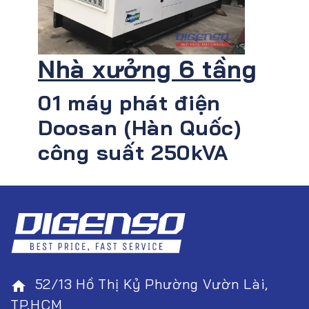
Nhà xưởng 6 tầng
01 máy phát điện
Doosan (Hàn Quốc)
công suất 250kVA
52/13 Hồ Thị Kỷ Phường Vườn Lài,
home
TP.HCM