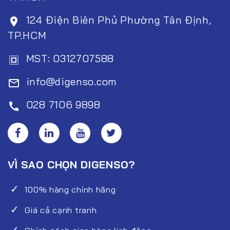
124 Điện Biên Phủ Phường Tân Định,
room
TP.HCM
MST: 0312707588
select_all
info@digenso.com
mail_outline
028 7106 9898
call
VÌ SAO CHỌN DIGENSO?
100% hàng chính hãng
Giá cả cạnh tranh