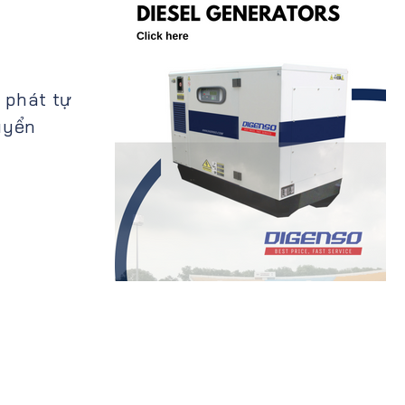
 phát tự
uyển