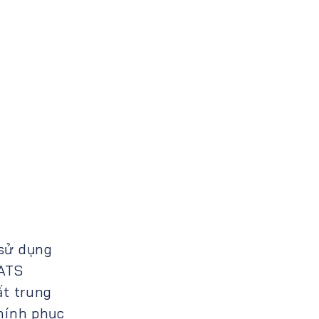
 sử dụng
 ATS
ất trung
hính phục