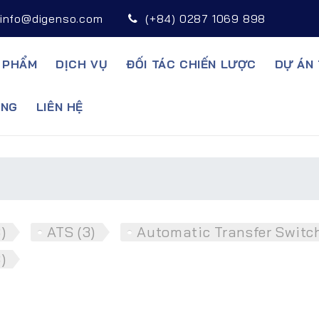
info@digenso.com
(+84) 0287 1069 898
 PHẨM
DỊCH VỤ
ĐỐI TÁC CHIẾN LƯỢC
DỰ ÁN 
̣NG
LIÊN HỆ
)
ATS (3)
Automatic Transfer Switch
)