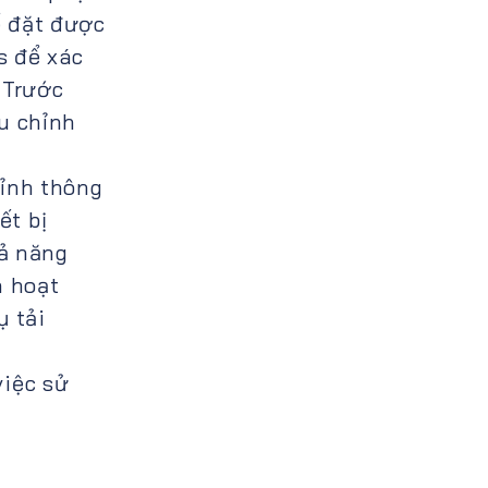
ể đặt được
s để xác
 Trước
u chỉnh
hỉnh thông
ết bị
ả năng
h hoạt
ụ tải
việc sử