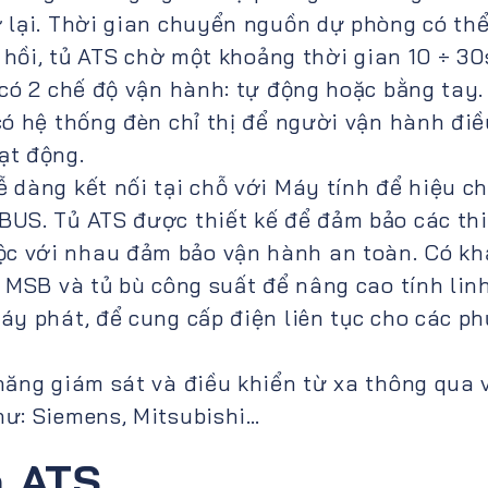
 lại. Thời gian chuyển nguồn dự phòng có th
c hồi, tủ ATS chờ một khoảng thời gian 10 ÷ 30
 có 2 chế độ vận hành: tự động hoặc bằng tay.
có hệ thống đèn chỉ thị để người vận hành điề
ạt động.
 dàng kết nối tại chỗ với Máy tính để hiệu c
US. Tủ ATS được thiết kế để đảm bảo các thi
c với nhau đảm bảo vận hành an toàn. Có kh
 MSB và tủ bù công suất để nâng cao tính lin
y phát, để cung cấp điện liên tục cho các ph
năng giám sát và điều khiển từ xa thông qua 
hư: Siemens, Mitsubishi…
n ATS