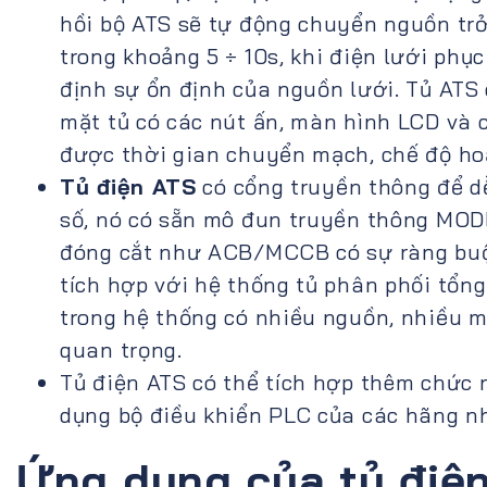
hồi bộ ATS sẽ tự động chuyển nguồn trở
trong khoảng 5 ÷ 10s, khi điện lưới phụ
định sự ổn định của nguồn lưới. Tủ ATS
mặt tủ có các nút ấn, màn hình LCD và 
được thời gian chuyển mạch, chế độ ho
Tủ điện ATS
có cổng truyền thông để dễ
số, nó có sẵn mô đun truyền thông MODB
đóng cắt như ACB/MCCB có sự ràng buộ
tích hợp với hệ thống tủ phân phối tổng
trong hệ thống có nhiều nguồn, nhiều má
quan trọng.
Tủ điện ATS có thể tích hợp thêm chức 
dụng bộ điều khiển PLC của các hãng n
Ứng dụng của tủ điệ