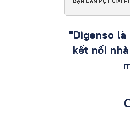
BẠN CẦN MỘT GIẢI P
"Digenso là
kết nối nh
m