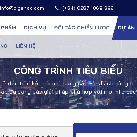
info@digenso.com
(+84) 0287 1069 898
 PHẨM
DỊCH VỤ
ĐỐI TÁC CHIẾN LƯỢC
DỰ ÁN 
̣NG
LIÊN HỆ
CÔNG TRÌNH TIÊU BIỂU
tử đầu tiên kết nối nhà cung cấp và khách hàng t
cấp đa dạng các giải pháp phù hợp với mọi nhu cầu