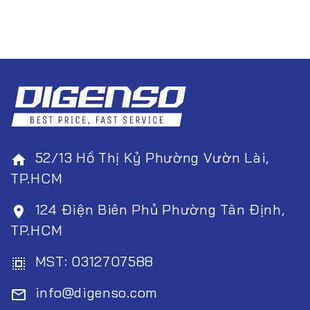
52/13 Hồ Thị Kỷ Phường Vườn Lài,
home
TP.HCM
124 Điện Biên Phủ Phường Tân Định,
room
TP.HCM
MST: 0312707588
select_all
info@digenso.com
mail_outline