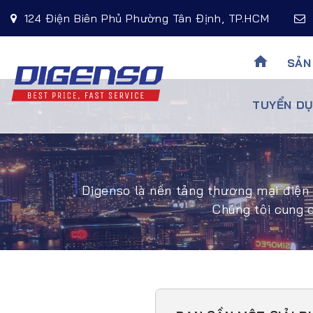
124 Điện Biên Phủ Phường Tân Định, TP.HCM
home
SẢN
TUYỂN DU
Digenso là nền tảng thương mại điện 
Chúng tôi cung 