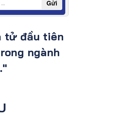
Gửi
 tử đầu tiên
trong ngành
."
U