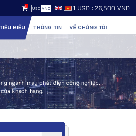
0
1 USD : 26,500 VND
USD
VND
TIÊU BIỂU
THÔNG TIN
VỀ CHÚNG TÔI
rong ngành máy phát điện công nghiệp.
 của khách hàng.