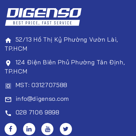
52/13 Hồ Thị Kỷ Phường Vườn Lài,
home
TP.HCM
124 Điện Biên Phủ Phường Tân Định,
room
TP.HCM
MST: 0312707588
select_all
info@digenso.com
mail_outline
028 7106 9898
call