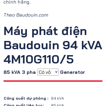
chính hãng.
Theo Baudouin.com
Máy phát điện
Baudouin 94 kVA
4M10G110/5
85 kVA 3 pha
Generator
Công suất dự phòng :
94 kVA
Công suất liên tục:
85 kVA