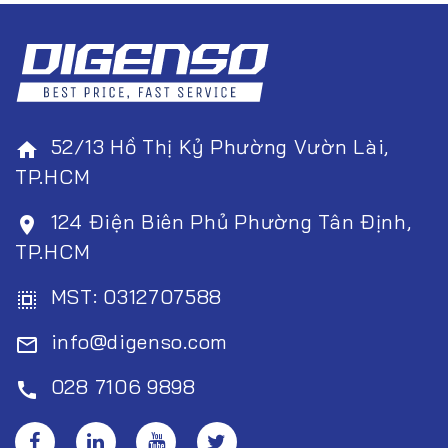
52/13 Hồ Thị Kỷ Phường Vườn Lài,
home
TP.HCM
124 Điện Biên Phủ Phường Tân Định,
room
TP.HCM
MST: 0312707588
select_all
info@digenso.com
mail_outline
028 7106 9898
call