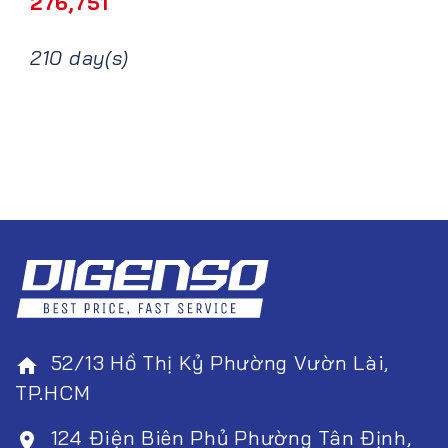
276,751
210 day(s)
52/13 Hồ Thị Kỷ Phường Vườn Lài,
home
TP.HCM
124 Điện Biên Phủ Phường Tân Định,
room