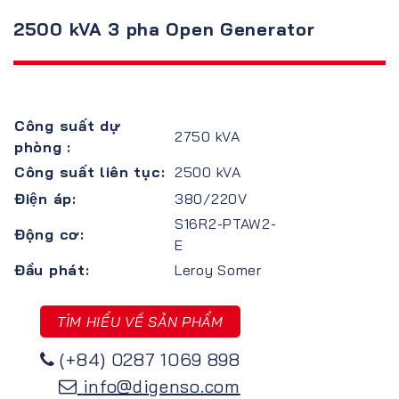
2500 kVA 3 pha Open Generator
Công suất dự
2750 kVA
phòng :
Công suất liên tục:
2500 kVA
Điện áp:
380/220V
S16R2-PTAW2-
Động cơ:
E
Đầu phát:
Leroy Somer
TÌM HIỂU VỀ SẢN PHẨM
(+84) 0287 1069 898
info@digenso.com