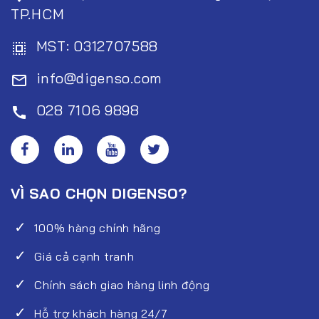
TP.HCM
MST: 0312707588
select_all
info@digenso.com
mail_outline
028 7106 9898
call
VÌ SAO CHỌN DIGENSO?
100% hàng chính hãng
Giá cả cạnh tranh
Chính sách giao hàng linh động
Hỗ trợ khách hàng 24/7