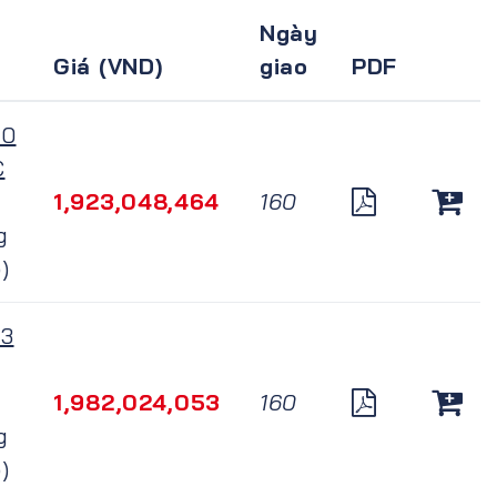
Ngày
Giá (VND)
giao
PDF
40
C
1,923,048,464
160
g
)
3
1,982,024,053
160
g
)