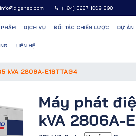
info@digenso.com
(+84) 0287 1069 898
 PHẨM
DỊCH VỤ
ĐỐI TÁC CHIẾN LƯỢC
DỰ ÁN 
̣NG
LIÊN HỆ
785 kVA 2806A-E18TTAG4
Máy phát điệ
kVA 2806A-