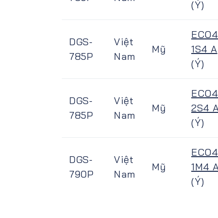
(Ý)
ECO4
DGS-
Việt
Mỹ
1S4 A
785P
Nam
(Ý)
ECO4
DGS-
Việt
Mỹ
2S4 
785P
Nam
(Ý)
ECO4
DGS-
Việt
Mỹ
1M4 
790P
Nam
(Ý)