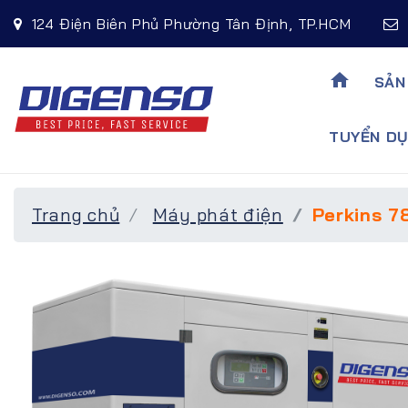
124 Điện Biên Phủ Phường Tân Định, TP.HCM
home
SẢN
TUYỂN DU
Trang chủ
Máy phát điện
Perkins 