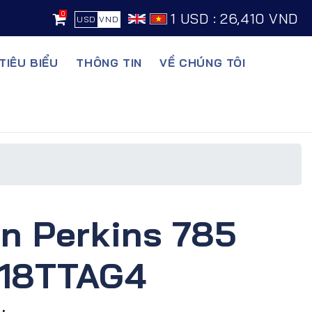
0
1 USD : 26,410 VND
USD
VND
TIÊU BIỂU
THÔNG TIN
VỀ CHÚNG TÔI
n Perkins 785
E18TTAG4