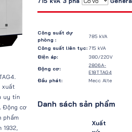
715 kVA 3 pha
Genera
Công suất dự
785 kVA
phòng :
Công suất liên tục:
715 kVA
Điện áp:
380/220V
2806A-
Động cơ:
E18TTAG4
TAG4.
Đầu phát:
Mecc Alte
 xuất
 uy tín
Danh sách sản phẩm
g. Động cơ
ản phẩm
Xuất
 1932,
xứ