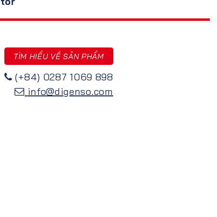
tor
TÌM HIỂU VỀ SẢN PHẨM
(+84) 0287 1069 898
info@digenso.com