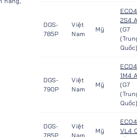
n hàng,
ECO4
2S4 
DGS-
Việt
Mỹ
(G7
785P
Nam
(Trun
Quốc)
ECO4
1M4 
DGS-
Việt
Mỹ
(G7
790P
Nam
(Trun
Quốc)
ECO
DGS-
Việt
Mỹ
VL4 
785P
Nam