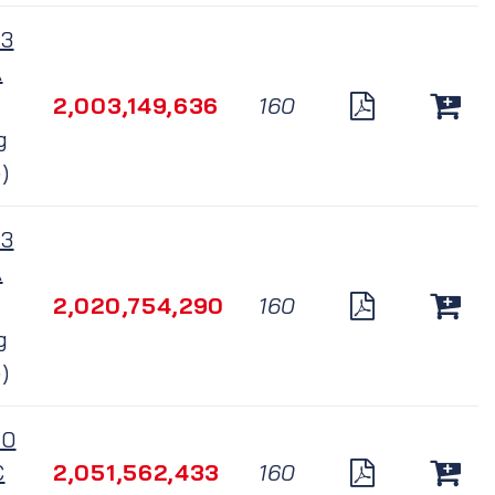
3
A
2,003,149,636
160
g
)
3
A
2,020,754,290
160
g
)
40
C
2,051,562,433
160