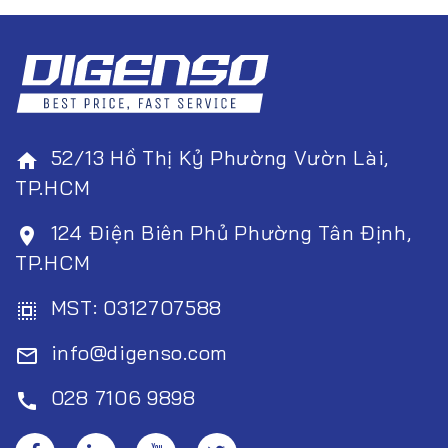
52/13 Hồ Thị Kỷ Phường Vườn Lài,
home
TP.HCM
124 Điện Biên Phủ Phường Tân Định,
room
TP.HCM
MST: 0312707588
select_all
info@digenso.com
mail_outline
028 7106 9898
call