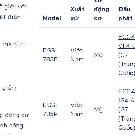
ế giới với
Xuất
động
Đầu
át điện
Model
xứ
cơ
phát
ECO
 thế giới
VL4 
DGS-
Việt
Mỹ
(G7
785P
Nam
(Trun
Quốc)
à giảm
ECO4
1S4 A
DGS-
Việt
Mỹ
(G7
785P
Nam
ng động cơ
(Trun
ành công
Quốc)