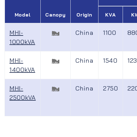
Model
Canopy
Origin
KVA
K
MHI-
China
1100
88
1000kVA
MHI-
China
1540
12
1400kVA
MHI-
China
2750
22
2500kVA