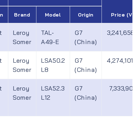
in
Brand
Model
Origin
Price (VN
t
Leroy
TAL-
G7
3,241,658
Somer
A49-E
(China)
t
Leroy
LSA50.2
G7
4,274,101
Somer
L8
(China)
t
Leroy
LSA52.3
G7
7,333,905
Somer
L12
(China)