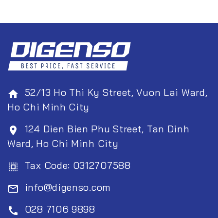
52/13 Ho Thi Ky Street, Vuon Lai Ward,
home
Ho Chi Minh City
124 Dien Bien Phu Street, Tan Dinh
room
Ward, Ho Chi Minh City
Tax Code: 0312707588
select_all
info@digenso.com
mail_outline
028 7106 9898
call