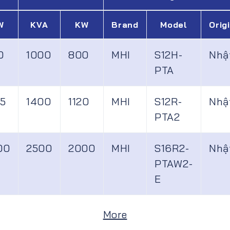
W
KVA
KW
Brand
Model
Orig
0
1000
800
MHI
S12H-
Nhậ
PTA
35
1400
1120
MHI
S12R-
Nhậ
PTA2
00
2500
2000
MHI
S16R2-
Nhậ
PTAW2-
E
More