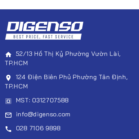
52/13 Hồ Thị Kỷ Phường Vườn Lài,
home
TP.HCM
124 Điện Biên Phủ Phường Tân Định,
room
TP.HCM
MST: 0312707588
select_all
info@digenso.com
mail_outline
028 7106 9898
call