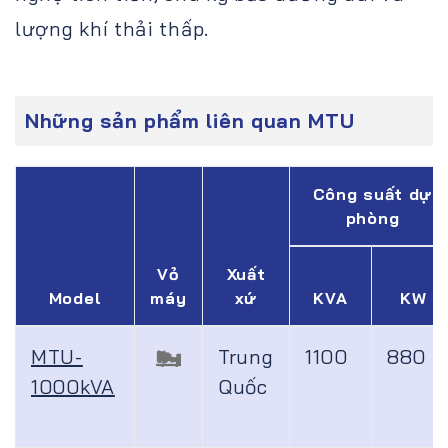
lượng khí thải thấp.
Những sản phẩm liên quan MTU
Công suất dự
phòng
Vỏ
Xuất
Model
máy
xứ
KVA
KW
MTU-
Trung
1100
880
1000kVA
Quốc