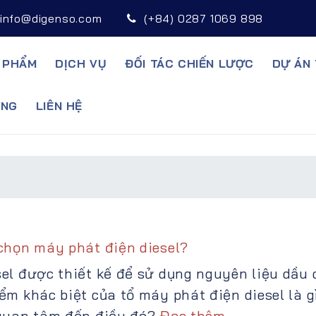
info@digenso.com
(+84) 0287 1069 898
 PHẨM
DỊCH VỤ
ĐỐI TÁC CHIẾN LƯỢC
DỰ ÁN 
̣NG
LIÊN HỆ
chọn máy phát điện diesel?
el được thiết kế để sử dụng nguyên liệu dầu d
ểm khác biệt của tổ máy phát điện diesel là gì
 quan tâm đến điều đó?
Đọc thêm ...