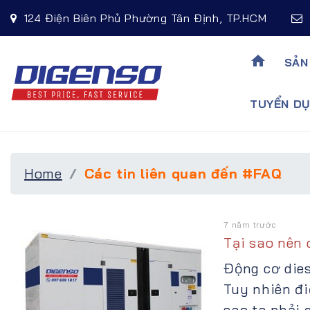
124 Điện Biên Phủ Phường Tân Định, TP.HCM
home
SẢN
TUYỂN DU
Home
Các tin liên quan đến #FAQ
7 năm trước
Tại sao nên 
Động cơ dies
Tuy nhiên đi
sao ta phải