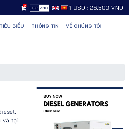
0
1 USD : 26,500 VND
USD
VND
TIÊU BIỂU
THÔNG TIN
VỀ CHÚNG TÔI
iesel.
 và tại