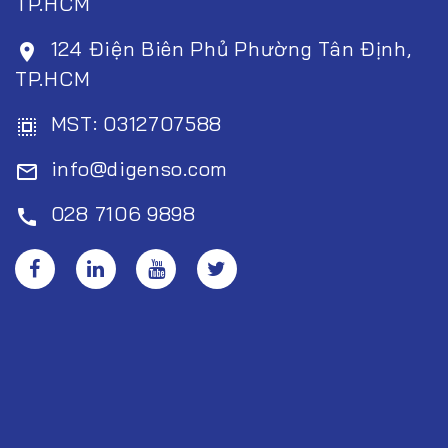
TP.HCM
124 Điện Biên Phủ Phường Tân Định,
room
TP.HCM
MST: 0312707588
select_all
info@digenso.com
mail_outline
028 7106 9898
call