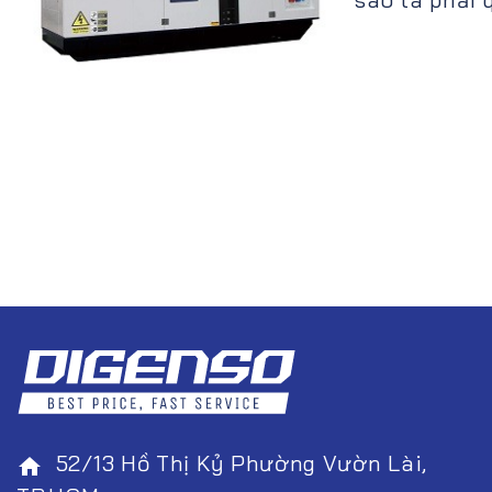
52/13 Hồ Thị Kỷ Phường Vườn Lài,
home