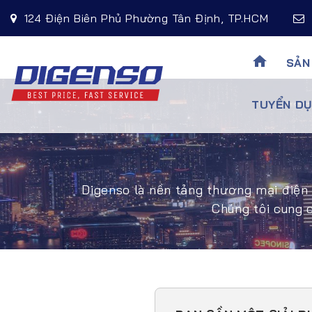
124 Điện Biên Phủ Phường Tân Định, TP.HCM
home
SẢN
TUYỂN DU
Digenso là nền tảng thương mại điện 
Chúng tôi cung 