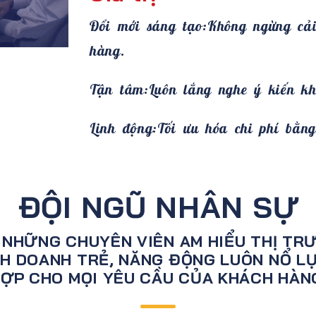
Đổi mới sáng tạo:
Không ngừng cải
hàng.
Tận tâm:
Luôn lắng nghe ý kiến k
Linh động:
Tối ưu hóa chi phí bằn
ĐỘI NGŨ NHÂN SỰ
 NHỮNG CHUYÊN VIÊN AM HIỂU THỊ TRƯ
NH DOANH TRẺ, NĂNG ĐỘNG LUÔN NỔ L
ỢP CHO MỌI YÊU CẦU CỦA KHÁCH HÀN