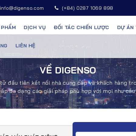
info@digenso.com
(+84) 0287 1069 898
 PHẨM
DỊCH VỤ
ĐỐI TÁC CHIẾN LƯỢC
DỰ ÁN 
̣NG
LIÊN HỆ
VỀ DIGENSO
tử đầu tiên kết nối nhà cung cấp và khách hàng t
cấp đa dạng các giải pháp phù hợp với mọi nhu cầu