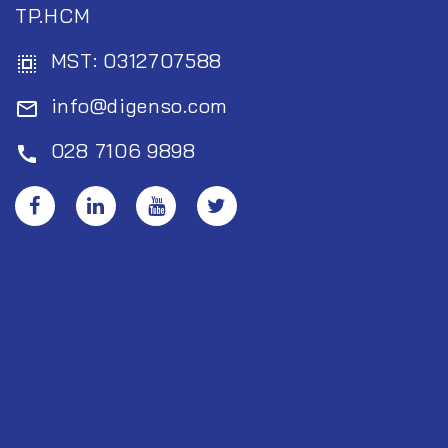
TP.HCM
MST: 0312707588
select_all
info@digenso.com
mail_outline
028 7106 9898
call