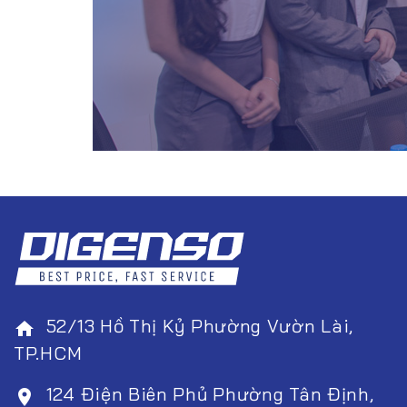
52/13 Hồ Thị Kỷ Phường Vườn Lài,
home
TP.HCM
124 Điện Biên Phủ Phường Tân Định,
room