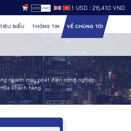
0
1 USD : 26,410 VND
USD
VND
TIÊU BIỂU
THÔNG TIN
VỀ CHÚNG TÔI
rong ngành máy phát điện công nghiệp.
 của khách hàng.